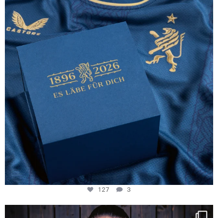
127
3
127
3
NIE USENAND GAH