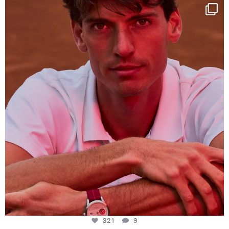
One last dance at home
This week at
...
321
9
321
9