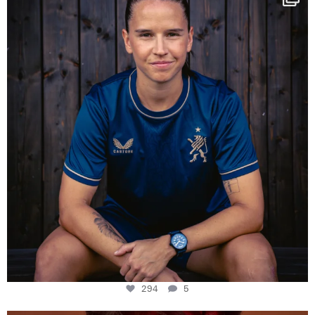
Some anniversaries
...
294
5
294
5