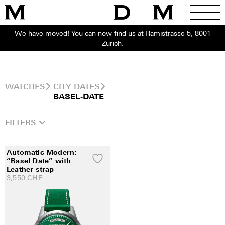
We have moved! You can now find us at Rämistrasse 5, 8001
Zurich.
WATCHES
CITY DATES
BASEL‑DATE
FILTERS
Automatic Modern:
“Basel Date” with
Leather strap
3,550
CHF