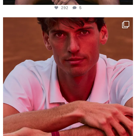
292
5
One last dance at home
This week at
...
321
9