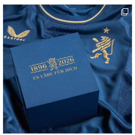
Happy Birthday FCZ
130 years filled
...
127
3