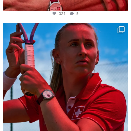
321
9
Determination, elegance and Swiss precision —
...
442
14