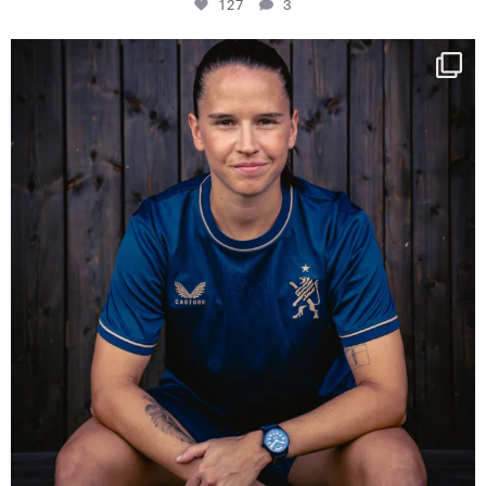
127
3
NIE USENAND GAH
Some anniversaries
...
292
5