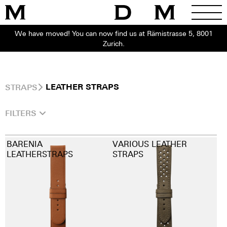
We have moved! You can now find us at Rämistrasse 5, 8001
Zurich.
STRAPS
LEATHER STRAPS
FILTERS
BARENIA
VARIOUS LEATHER
LEATHERSTRAPS
STRAPS