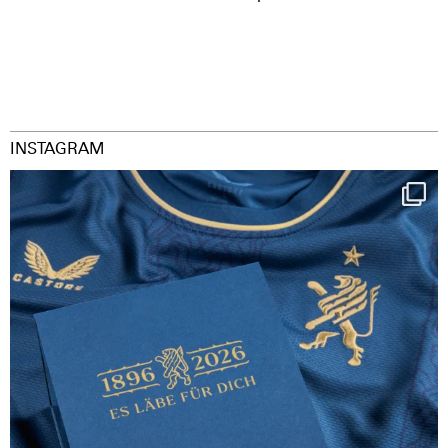
INSTAGRAM
Happy Birthday FCZ
130 years filled
...
126
3