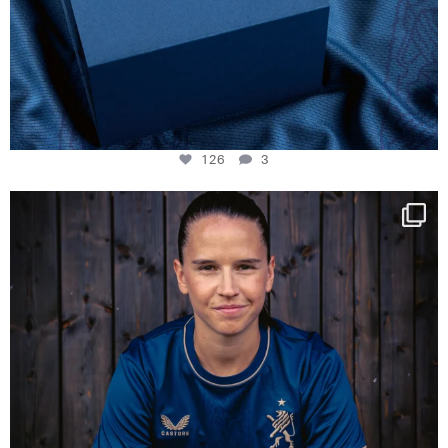
126
3
NIE USENAND GAH
Some anniversaries
...
290
5