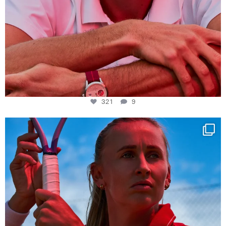
321
9
Determination, elegance and Swiss precision —
...
441
14