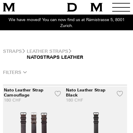
We have moved! You can now find us at Rämistrasse 5, 8001
Zurich.
STRAPS
LEATHER STRAPS
NATOSTRAPS LEATHER
FILTERS
Nato Leather Strap
Nato Leather Strap
Camouflage
Black
180
CHF
180
CHF