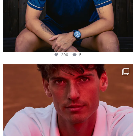
290
5
One last dance at home
This week at
...
321
9