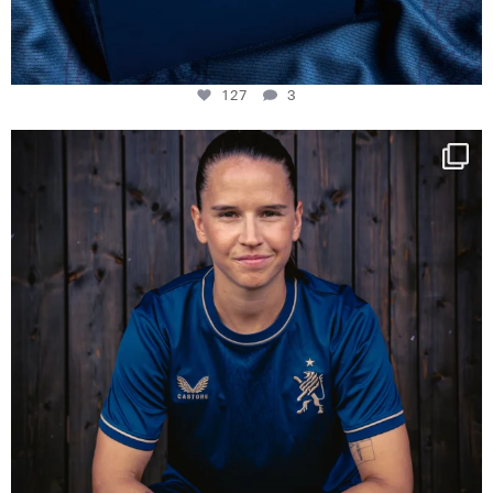
127
3
NIE USENAND GAH
Some anniversaries
...
294
5