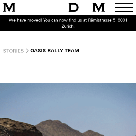
We have moved! You can now find us at Rämistrasse 5, 8001
Zurich.
STORIES
OASIS RALLY TEAM