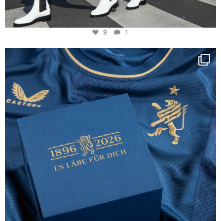
9
1
Happy Birthday FCZ
130 years filled
...
127
3