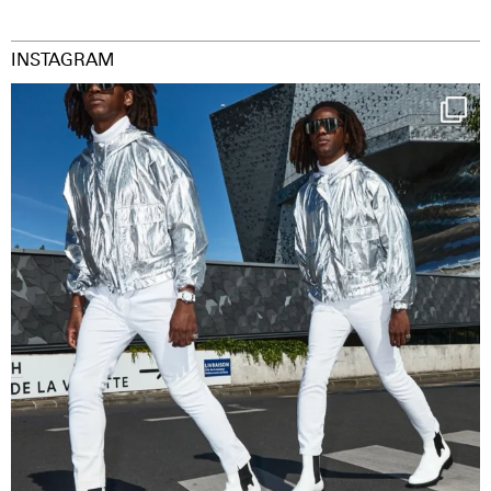
INSTAGRAM
Happy Streetparade everybody
Music in
...
9
1