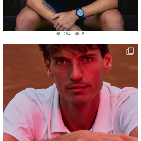
294
5
One last dance at home
This week at
...
321
9