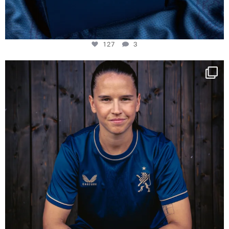
127
3
NIE USENAND GAH
Some anniversaries
...
295
5