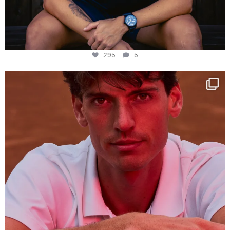
295
5
One last dance at home
This week at
...
321
9