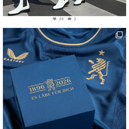
29
2
Happy Birthday FCZ
130 years filled
...
127
3