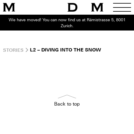
We have moved! You can now find us at Rämistrasse 5, 8001
Zurich.
STORIES
L2 – DIVING INTO THE SNOW
Back to top