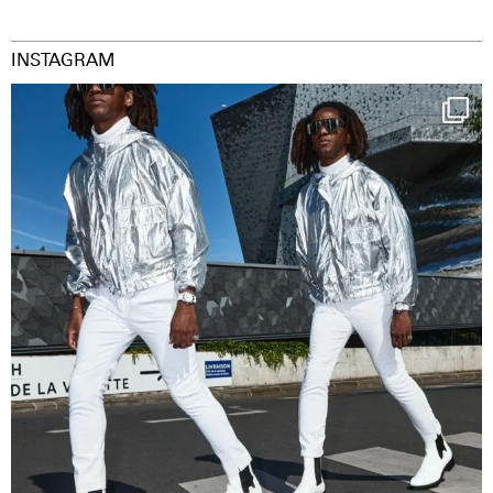
INSTAGRAM
Happy Streetparade everybody
Music in
...
29
2