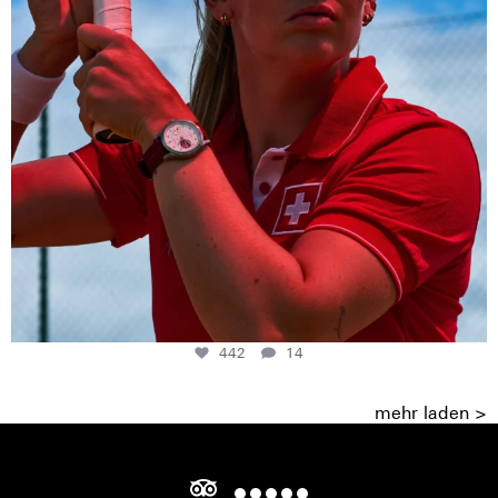
442
14
mehr laden >