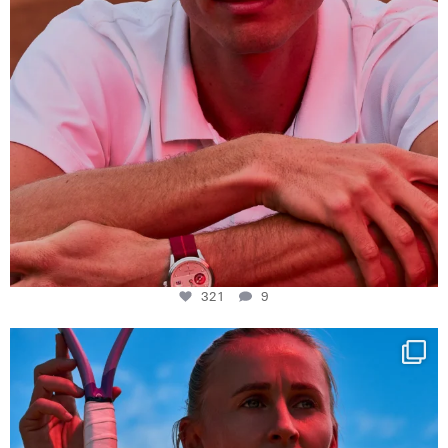
321
9
Determination, elegance and Swiss precision —
...
442
14