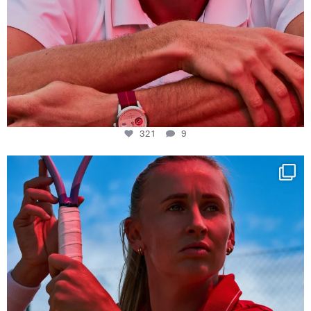
321
9
Determination, elegance and Swiss precision —
...
441
14