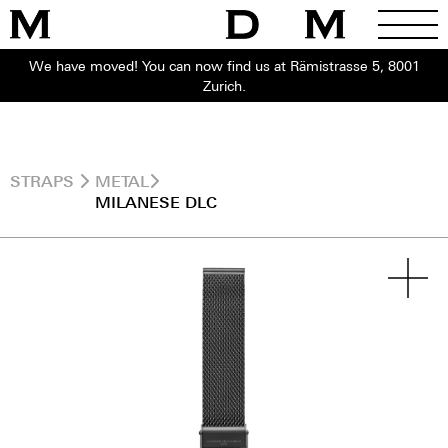
We have moved! You can now find us at Rämistrasse 5, 8001
Zurich.
STRAPS
METAL
MILANESE DLC