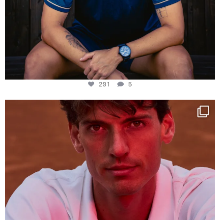
291
5
One last dance at home
This week at
...
321
9