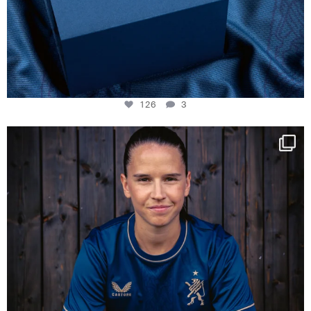
126
3
NIE USENAND GAH
Some anniversaries
...
291
5