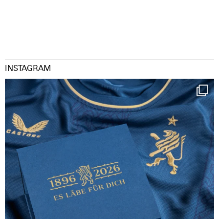
INSTAGRAM
Happy Birthday FCZ
130 years filled
...
126
3