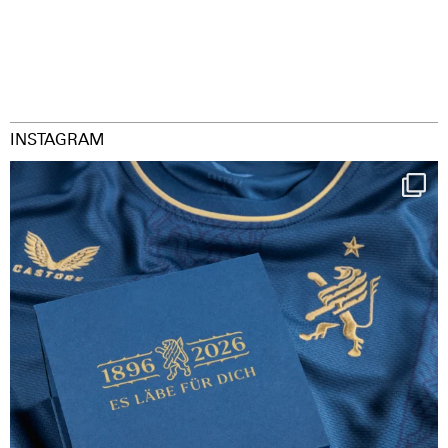
INSTAGRAM
Happy Birthday FCZ
130 years filled
...
126
3