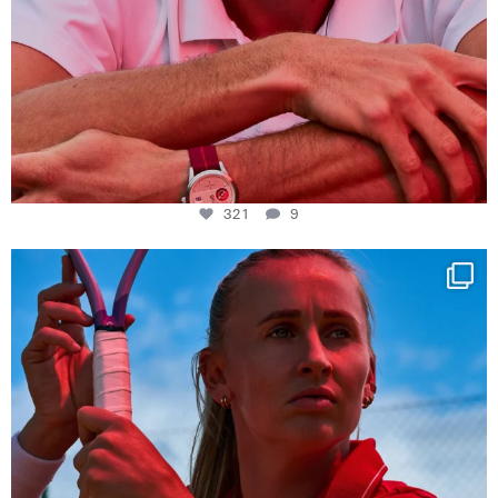
321
9
Determination, elegance and Swiss precision —
...
441
14