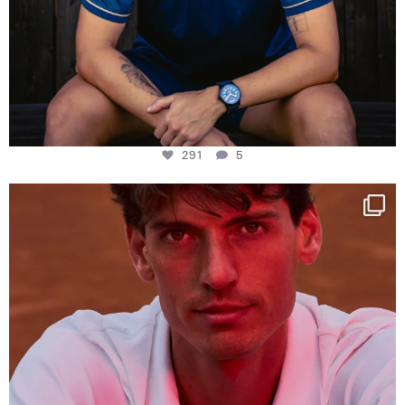
291
5
One last dance at home
This week at
...
321
9