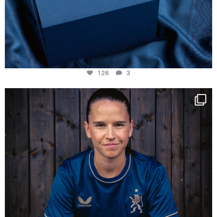
126
3
NIE USENAND GAH
Some anniversaries
...
291
5