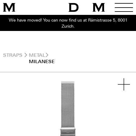
We have moved! You can now find us at Rämistrasse 5, 8001
Zurich.
STRAPS
METAL
MILANESE