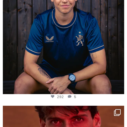
292
5
One last dance at home
This week at
...
321
9