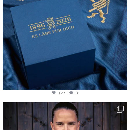
127
3
NIE USENAND GAH
Some anniversaries
...
292
5