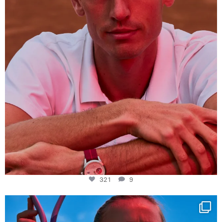
321
9
Determination, elegance and Swiss precision —
...
442
14