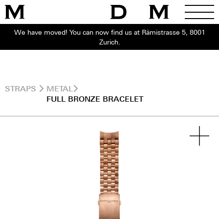
We have moved! You can now find us at Rämistrasse 5, 8001
Zurich.
STRAPS
METAL
FULL BRONZE BRACELET