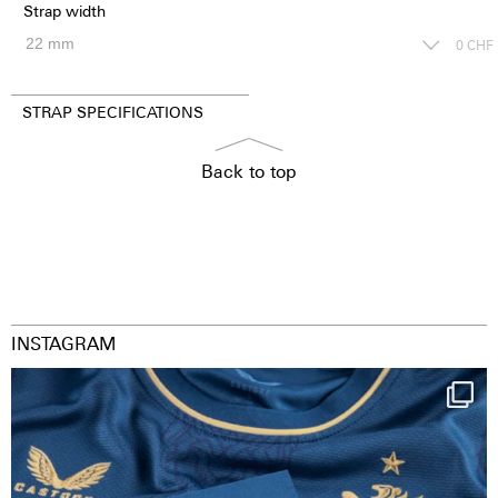
Strap width
0
CHF
STRAP SPECIFICATIONS
Back to top
INSTAGRAM
Happy Birthday FCZ
130 years filled
...
127
3