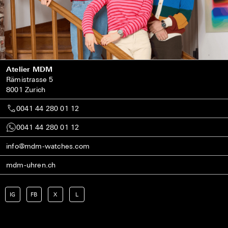
Atelier MDM
Rämistrasse 5
8001 Zurich
0041 44 280 01 12
0041 44 280 01 12
info@mdm-watches.com
mdm-uhren.ch
IG
FB
X
L