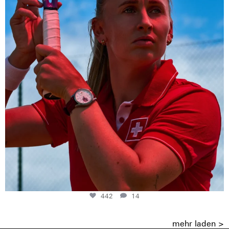
442
14
mehr laden >