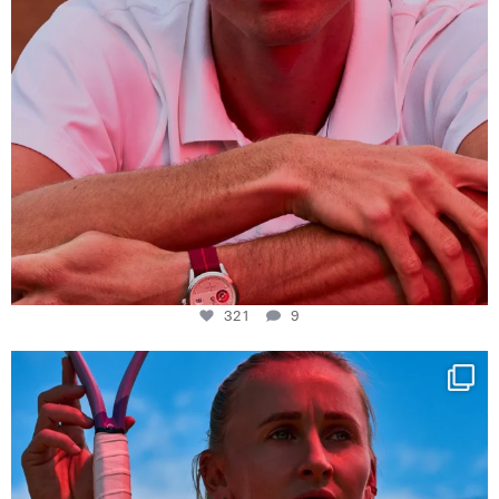
321
9
Determination, elegance and Swiss precision —
...
441
14