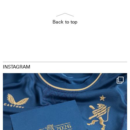
Back to top
INSTAGRAM
Happy Birthday FCZ
130 years filled
...
126
3