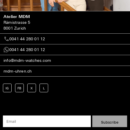
Atelier MDM
Rämistrasse 5
8001 Zurich
0041 44 280 01 12
0041 44 280 01 12
info@mdm-watches.com
mdm-uhren.ch
IG
FB
X
L