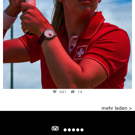
441
14
mehr laden >