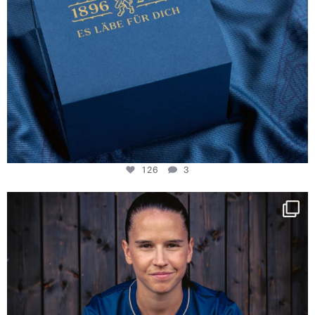
126
3
NIE USENAND GAH
Some anniversaries
...
290
5