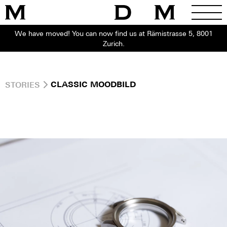
We have moved! You can now find us at Rämistrasse 5, 8001
Zurich.
STORIES
CLASSIC MOODBILD