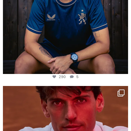
290
5
One last dance at home
This week at
...
321
9