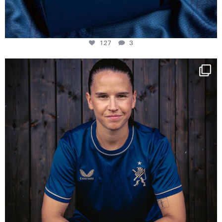
127
3
NIE USENAND GAH
Some anniversaries
...
295
5