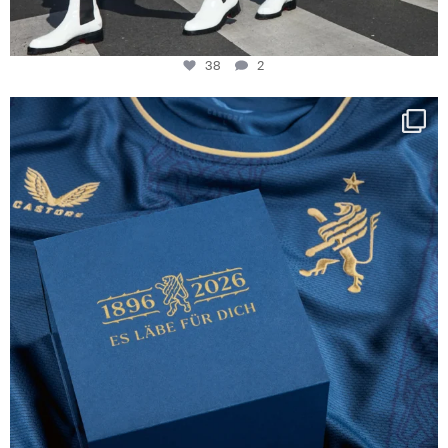
38
2
Happy Birthday FCZ
130 years filled
...
127
3