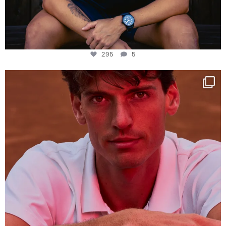
295
5
One last dance at home
This week at
...
321
9