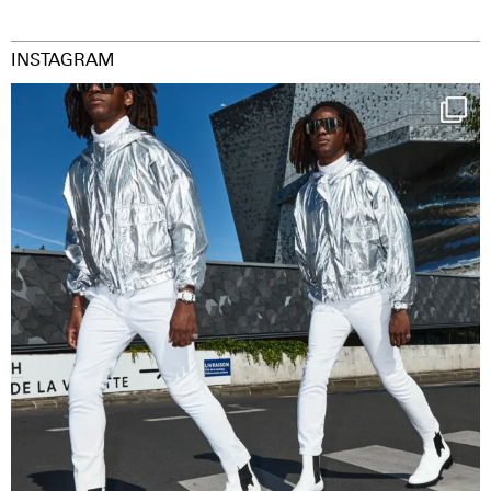
INSTAGRAM
Happy Streetparade everybody
Music in
...
38
2