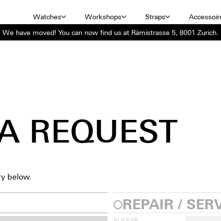
Watches
Workshops
Straps
Accessoir
We have moved! You can now find us at Rämistrasse 5, 8001 Zurich.
A REQUEST
ry below.
REPAIR / SER
NAME