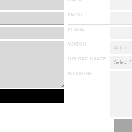
EMAIL
PHONE
WATCH
Select
UPLOAD IMAGE
Select fi
MESSAGE