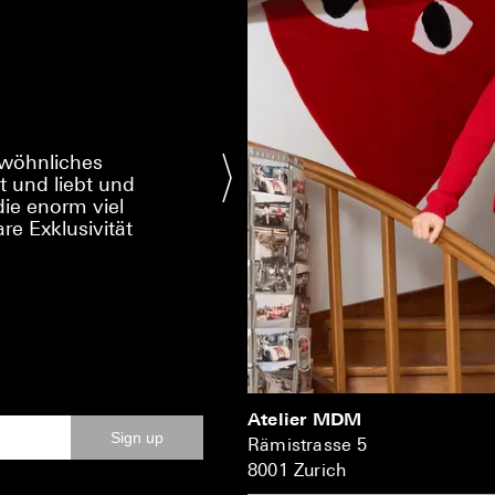
ewöhnliches
bt und liebt und
ie enorm viel
re Exklusivität
Atelier MDM
Sign up
Rämistrasse 5
8001 Zurich